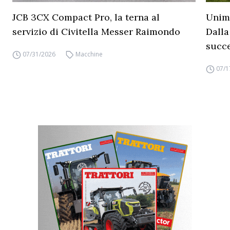
JCB 3CX Compact Pro, la terna al
Unimo
servizio di Civitella Messer Raimondo
Dalla
succ
07/31/2026
Macchine
07/1