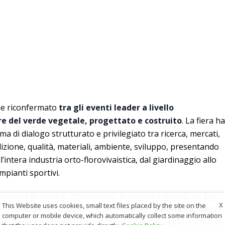
ue riconfermato
tra gli eventi leader a livello
ore del verde vegetale, progettato e costruito
. La fiera ha
a di dialogo strutturato e privilegiato tra ricerca, mercati,
izione, qualità, materiali, ambiente, sviluppo, presentando
l’intera industria orto-florovivaistica, dal giardinaggio allo
mpianti sportivi.
ione di natura, innovazione, proposte e vitalità: un Big
X
This Website uses cookies, small text files placed by the site on the
te sfumature multicolori”, ha commentato
Valeria Randazzo
,
computer or mobile device, which automatically collect some information
. “Siamo pienamente soddisfatti, i risultati parlano chiaro: