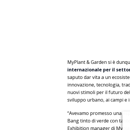
MyPlant & Garden si è dunq
internazionale per il sett
saputo dar vita a un ecosistem
innovazione, tecnologia, trad
nuovi stimoli per il futuro del
sviluppo urbano, ai campi e i
“Avevamo promesso una esplos
Bang tinto di verde con tan
Exhibition manager di Myplant