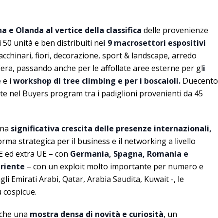
 e Olanda al vertice della classifica
delle provenienze
 50 unità e ben distribuiti ne
i 9 macrosettori espositivi
 macchinari, fiori, decorazione, sport & landscape, arredo
fiera, passando anche per le affollate aree esterne per gl
i
e
e i
workshop di tree climbing e per i boscaioli.
Duecento
rate nel Buyers program tra i padiglioni provenienti da 45
una
significativa crescita delle presenze internazionali,
ma strategica per il business e il networking a livello
E ed extra UE – con
Germania, Spagna, Romania e
Oriente
– con un exploit molto importante per numero e
agli Emirati Arabi, Qatar, Arabia Saudita, Kuwait -, le
ù cospicue.
nche una
mostra densa di novità e curiosità
, un