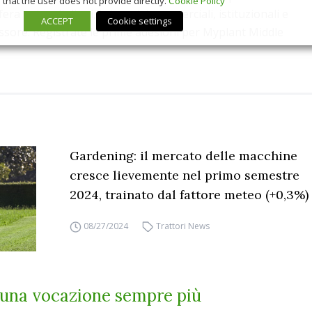
that the user does not provide directly.
Cookie Policy
era nei padiglioni, i riscontri commerciali, istituzionali e
ACCEPT
Cookie settings
ssore. Registrate le prime adesioni per Myplant Middle
Gardening: il mercato delle macchine
cresce lievemente nel primo semestre
2024, trainato dal fattore meteo (+0,3%)
08/27/2024
Trattori News
 una vocazione sempre più