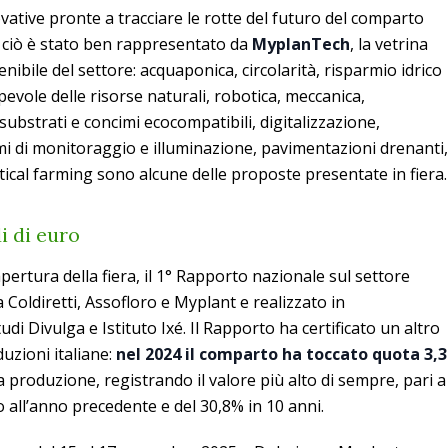
ative pronte a tracciare le rotte del futuro del comparto
o ciò è stato ben rappresentato da
MyplanTech
, la vetrina
nibile del settore: acquaponica, circolarità, risparmio idrico
pevole delle risorse naturali, robotica, meccanica,
 substrati e concimi ecocompatibili, digitalizzazione,
mi di monitoraggio e illuminazione, pavimentazioni drenanti,
ertical farming sono alcune delle proposte presentate in fiera.
i di euro
pertura della fiera, il 1° Rapporto nazionale sul settore
 Coldiretti, Assofloro e Myplant e realizzato in
di Divulga e Istituto Ixé. Il Rapporto ha certificato un altro
uzioni italiane:
nel 2024 il comparto ha toccato quota 3,3
la produzione, registrando il valore più alto di sempre, pari a
 all’anno precedente e del 30,8% in 10 anni.