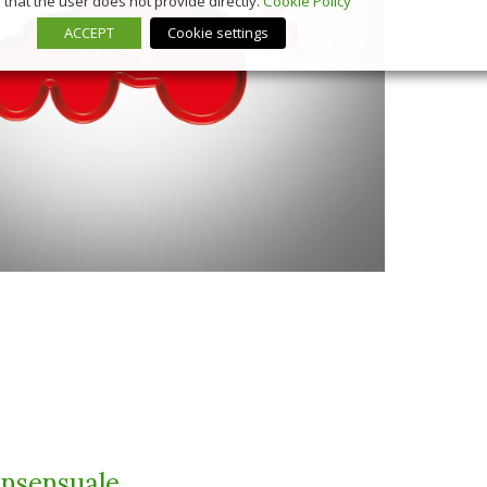
that the user does not provide directly.
Cookie Policy
ACCEPT
Cookie settings
onsensuale