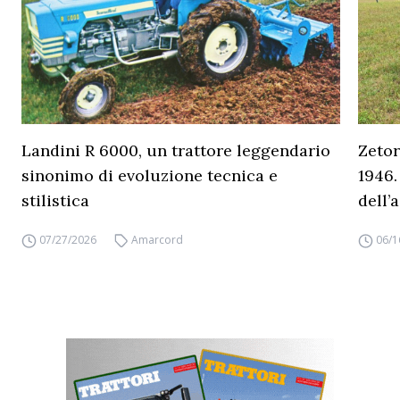
Landini R 6000, un trattore leggendario
Zetor
sinonimo di evoluzione tecnica e
1946.
stilistica
dell’
07/27/2026
Amarcord
06/1