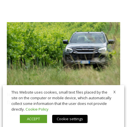
X
This Website uses cookies, small text files placed by the
Isuzu D-Max 2.2, l’arte giapponese di saper
site on the computer or mobile device, which automatically
fare un pick-up. La prova in Valpolicella
collect some information that the user does not provide
directly.
Cookie Policy
06/26/2026
In Vetrina
,
Macchine
ACCEPT
Cookie settings