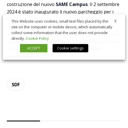
costruzione del nuovo
SAME Campus
. Il 2 settembre
2024 è stato inaugurato il nuovo parcheggio per i
dipendenti, dotato di un nuovo ingresso e sono stati
X
This Website uses cookies, small text files placed by the
completati i nuovi spogliatoi e l’infermeria. È stata,
site on the computer or mobile device, which automatically
collect some information that the user does not provide
inoltre, realizzata la pista ciclabile che conduce a viale
directly.
Cookie Policy
Cassani dove recentemente è stata ultimata la nuova
ACCEPT
Cookie settings
rotatoria.
Il completamento del Campus è
previsto per il 2027.
SDF