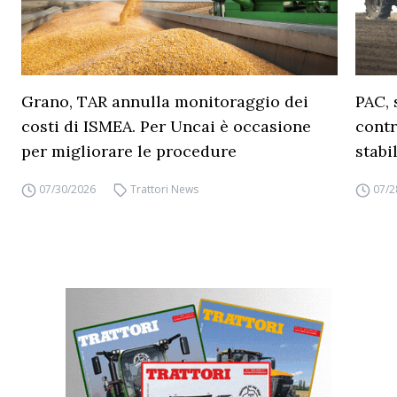
Grano, TAR annulla monitoraggio dei
PAC, 
costi di ISMEA. Per Uncai è occasione
contr
per migliorare le procedure
stabi
07/30/2026
Trattori News
07/2