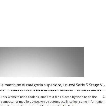
 a macchine di categoria superiore, i nuovi Serie 5 Stage V –
rra
, Direttore Marketing di Argo Tractors – si presentano
X
 le lavorazioni in campo aperto, sia in azienda, svolgendo
This Website uses cookies, small text files placed by the site on the
computer or mobile device, which automatically collect some information
efficienza ed offrendo un ottimo comfort all’operatore. Il