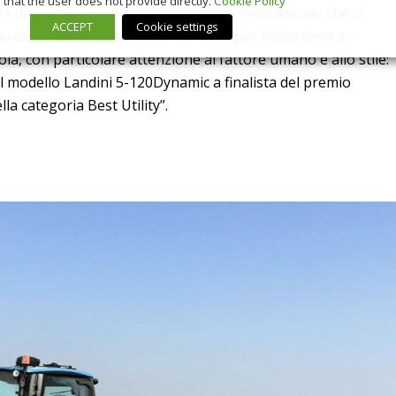
that the user does not provide directly.
Cookie Policy
za da sempre per la passione e per l’innovazione, che ci
ACCEPT
Cookie settings
erca e sviluppo, pensati e realizzati per rispondere ai
ola, con particolare attenzione al fattore umano e allo stile:
il modello Landini 5-120Dynamic a finalista del premio
la categoria Best Utility”.