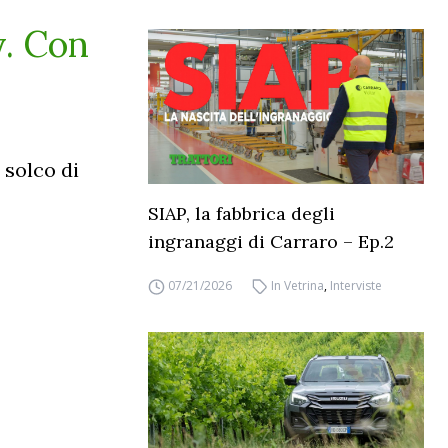
y. Con
 solco di
SIAP, la fabbrica degli
ingranaggi di Carraro – Ep.2
07/21/2026
In Vetrina
,
Interviste