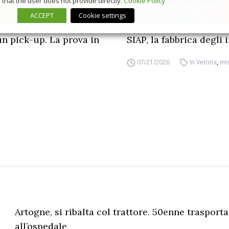
that the user does not provide directly.
Cookie Policy
ACCEPT
Cookie settings
un pick-up. La prova in
SIAP, la fabbrica degli
07/21/2026
In Vetrina
,
Int
Artogne, si ribalta col trattore. 50enne trasport
all’ospedale