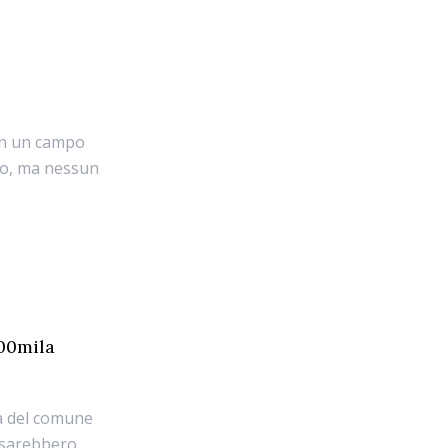
in un campo
nto, ma nessun
300mila
la del comune
i sarebbero