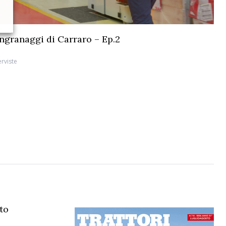
 ingranaggi di Carraro – Ep.2
erviste
ato