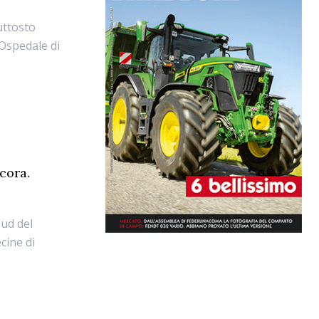
uttosto
'Ospedale di
ncora.
sud del
cine di